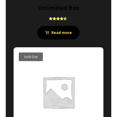
Unlimited Box
Rated
4.33
out of 5
Read more
Sold Out