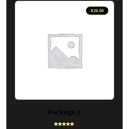
$
20.00
Package 2