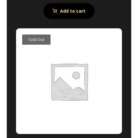
Rated
5.00
out of 5
Add to cart
Sold Out