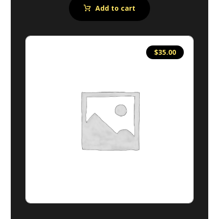
out of 5
Add to cart
$
35.00