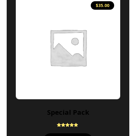
$
35.00
Special Pack
Rated
4.67